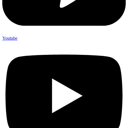
Youtube