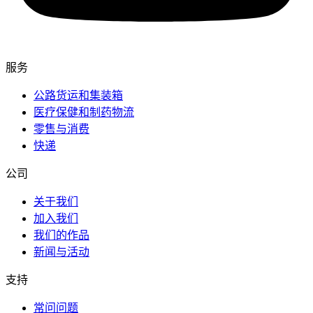
服务
公路货运和集装箱
医疗保健和制药物流
零售与消费
快递
公司
关于我们
加入我们
我们的作品
新闻与活动
支持
常问问题