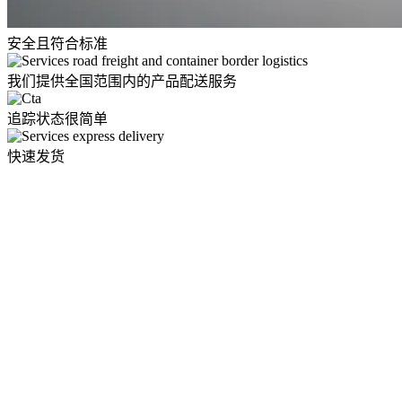
安全且符合标准
我们提供全国范围内的产品配送服务
追踪状态很简单
快速发货